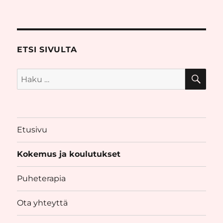
ETSI SIVULTA
HA
Etsi:
Etusivu
Kokemus ja koulutukset
Puheterapia
Ota yhteyttä